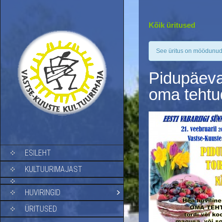
Kõik üritused
See üritus on möödunud
Pidupäeva 
oma tehtud
SKIP TO CONTENT
ESILEHT
KULTUURIMAJAST
HUVIRINGID
ÜRITUSED