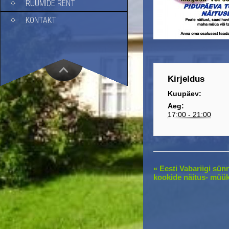
RUUMIDE RENT
KONTAKT
Kirjeldus
Kuupäev:
Aeg:
17:00 - 21:00
E
«
Eesti Vabariigi sünn
kookide näitus- müük
v
e
n
t
N