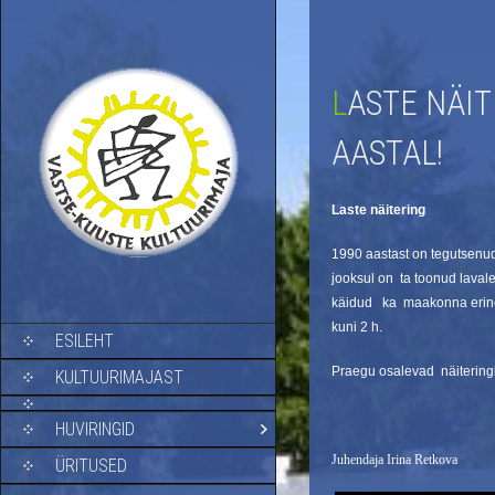
LASTE NÄITERING LÕPETAS OMA TEGEVUSE 2022
AASTAL!
Laste näitering
1990 aastast on tegutsenud 
jooksul on ta toonud laval
käidud ka maakonna erinev
kuni 2 h.
SKIP TO CONTENT
ESILEHT
Praegu osalevad näiteringi
KULTUURIMAJAST
HUVIRINGID
Juhendaja Irina Retkova
ÜRITUSED