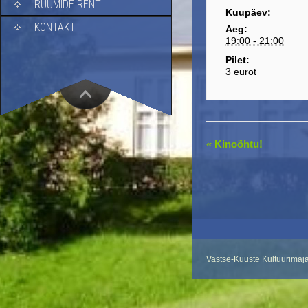
RUUMIDE RENT
Kuupäev:
KONTAKT
Aeg:
19:00 - 21:00
Pilet:
3 eurot
E
«
Kinoõhtu!
v
e
n
t
N
a
v
Vastse-Kuuste Kultuurimaj
i
g
a