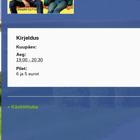
Kirjeldus
Kuupäev:
Aeg:
19:00 - 20:30
Pilet:
6 ja 5 eurot
E
«
Käsitöötuba
v
e
n
t