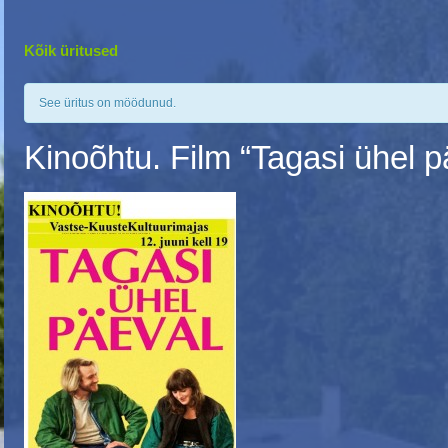
Kõik üritused
See üritus on möödunud.
Kinoõhtu. Film “Tagasi ühel p