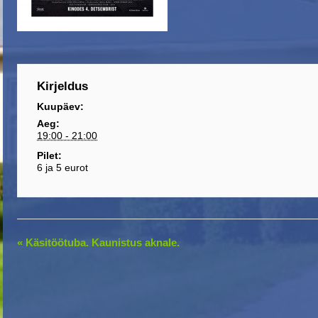
Kirjeldus
Kuupäev:
Aeg:
19:00 - 21:00
Pilet:
6 ja 5 eurot
E
«
Käsitöötuba. Kaunistus aknale.
v
e
n
t