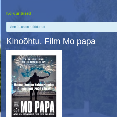
Kõik üritused
See üritus on möödunud.
Kinoõhtu. Film Mo papa