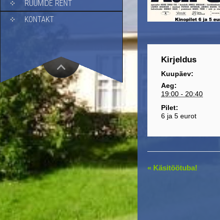
RUUMIDE RENT
KONTAKT
Kirjeldus
Kuupäev:
Aeg:
19:00 - 20:40
Pilet:
6 ja 5 eurot
E
«
Käsitöötuba!
v
e
n
t