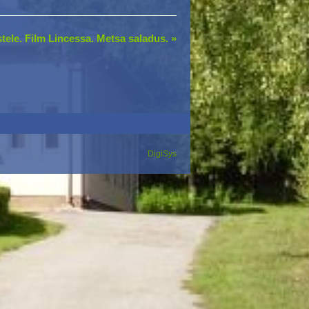
stele. Film Lincessa. Metsa saladus.
»
DigiSys