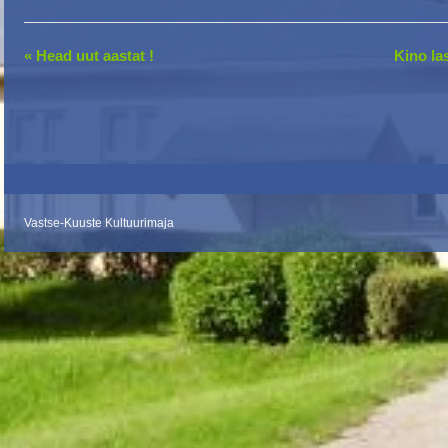
E
«
Head uut aastat !
Kino la
v
e
n
t
N
a
v
Vastse-Kuuste Kultuurimaja
i
g
a
t
i
o
n