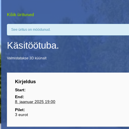
Kõik üritused
See üritus on möödunud.
Käsitöötuba.
Valmistatakse 3D küünalt
Kirjeldus
Start:
End:
8. jaanuar 2025 19:00
Pilet:
3 eurot