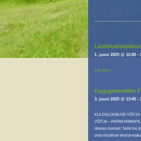
Lastekaitsepäeva
1. juuni 2025 @ 12:00
-
Loe lisa »
Kogupererefilm
3. juuni 2025 @ 13:45
-
KULDGLOOBUSE VÕITJA –
VÕITJA – PARIM ANIMAFILM!
üksnes loomad. Selle loo pe
oma müstilisel eksirännakul