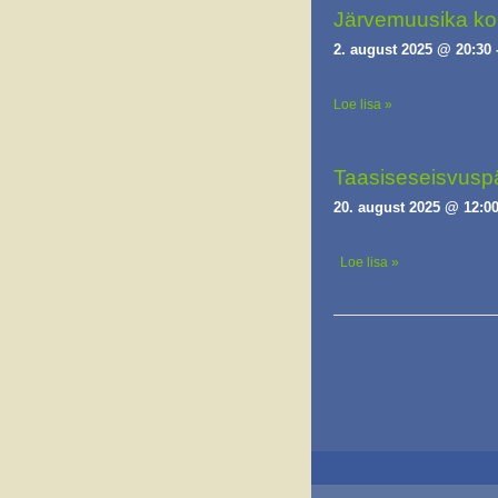
Järvemuusika ko
2. august 2025 @ 20:30
Loe lisa »
Taasiseseisvuspä
20. august 2025 @ 12:0
Loe lisa »
E
v
e
n
t
s