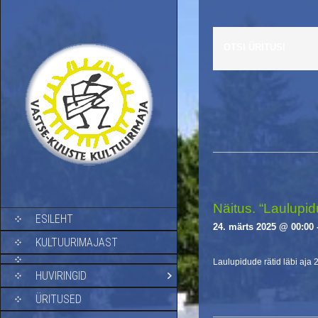
OTSI ÜRITUSI
E
v
e
n
t
s
Näitus. “Laulupidu
SKIP TO CONTENT
ESILEHT
L
24. märts 2025 @ 00:00
i
KULTUURIMAJAST
s
Laulupidude rätid läbi aja 
t
HUVIRINGID
N
a
ÜRITUSED
v