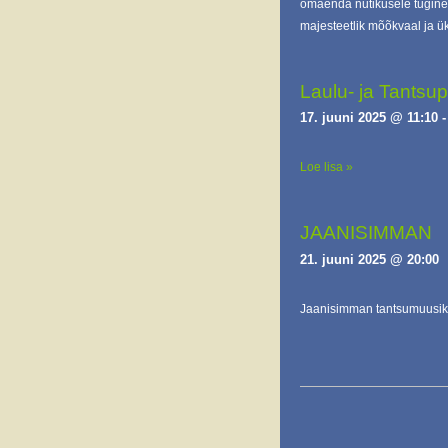
omaenda nutikusele tugined
majesteetlik mõõkvaal ja 
Laulu- ja Tantsup
17. juuni 2025 @ 11:10
Loe lisa »
JAANISIMMAN
21. juuni 2025 @ 20:00
Jaanisimman tantsumuusi