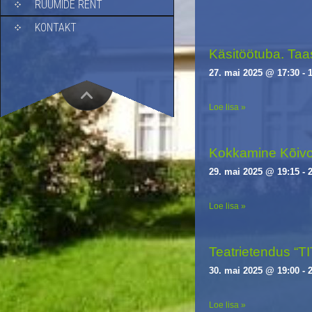
RUUMIDE RENT
i
g
KONTAKT
a
Käsitöötuba. Taas
t
i
27. mai 2025 @ 17:30
-
o
n
Loe lisa »
Kokkamine Kõivo
29. mai 2025 @ 19:15
-
Loe lisa »
Teatrietendus “T
30. mai 2025 @ 19:00
-
Loe lisa »