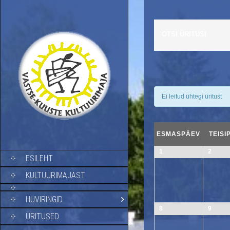
OTSI ÜRITUSI
Ei leitud ühtegi üritust
C
a
ESMASPÄEV
TEISI
l
1
2
SKIP TO CONTENT
e
ESILEHT
n
KULTUURIMAJAST
d
a
HUVIRINGID
r
8
9
M
ÜRITUSED
o