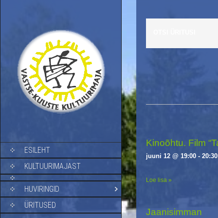
OTSI ÜRITUSI
E
v
e
n
t
s
Kinoõhtu. Film “T
SKIP TO CONTENT
ESILEHT
L
juuni 12 @ 19:00
-
20:30
i
KULTUURIMAJAST
s
Loe lisa »
t
HUVIRINGID
N
a
ÜRITUSED
Jaanisimman
v