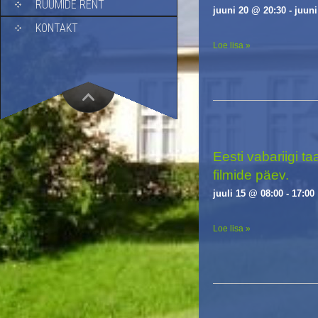
RUUMIDE RENT
i
juuni 20 @ 20:30
-
juuni
g
KONTAKT
a
Loe lisa »
t
i
o
n
Eesti vabariigi t
filmide päev.
juuli 15 @ 08:00
-
17:00
Loe lisa »