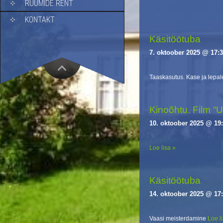
RUUMIDE RENT
i
g
KONTAKT
a
Käsitöötuba
t
i
7. oktoober 2025 @ 17:
o
n
Taaskasutus. Kase ja lepal
Kinoõhtu. Film “
10. oktoober 2025 @ 19
Loe lisa »
Käsitöötuba
14. oktoober 2025 @ 17
Vaasi meisterdamine
Loe l