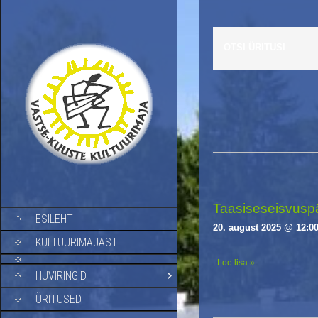
OTSI ÜRITUSI
E
v
e
n
t
s
Taasiseseisvuspä
SKIP TO CONTENT
ESILEHT
L
20. august 2025 @ 12:0
i
KULTUURIMAJAST
s
Loe lisa »
t
HUVIRINGID
N
a
ÜRITUSED
v