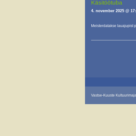
Käsitöötuba
4. november 2025 @ 17
Meisterdatakse lauajupist
E
v
e
n
t
s
L
Vastse-Kuuste Kultuurimaj
i
s
t
N
a
v