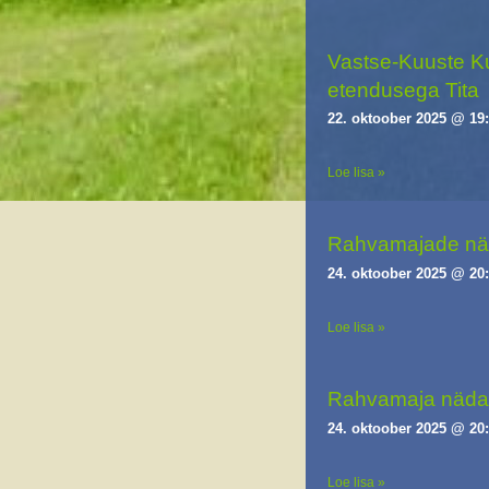
Vastse-Kuuste Ku
etendusega Tita
22. oktoober 2025 @ 19
Loe lisa »
Rahvamajade näd
24. oktoober 2025 @ 20
Loe lisa »
Rahvamaja nädal
24. oktoober 2025 @ 20
Loe lisa »