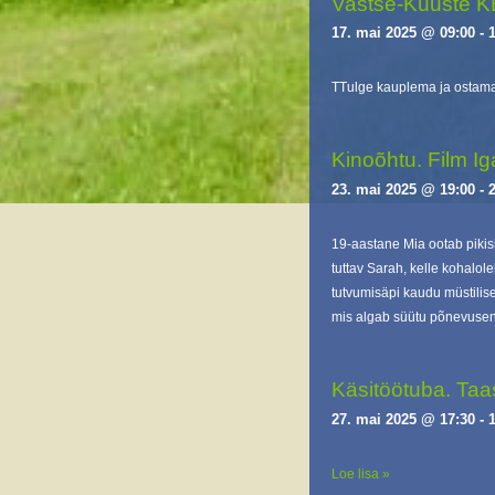
Vastse-Kuuste 
17. mai 2025 @ 09:00
-
TTulge kauplema ja ostam
Kinoõhtu. Film I
23. mai 2025 @ 19:00
-
19-aastane Mia ootab pikis
tuttav Sarah, kelle kohalo
tutvumisäpi kaudu müstilis
mis algab süütu põnevusen
Käsitöötuba. Taas
27. mai 2025 @ 17:30
-
Loe lisa »