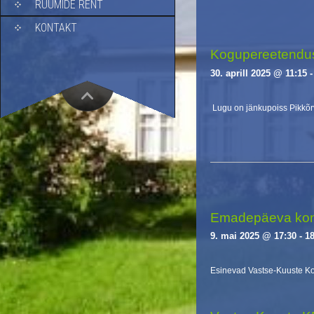
RUUMIDE RENT
i
g
KONTAKT
a
Kogupereetendus 
t
i
30. aprill 2025 @ 11:15
o
n
Lugu on jänkupoiss Pikkõr
Emadepäeva kont
9. mai 2025 @ 17:30
-
18
Esinevad Vastse-Kuuste Koo