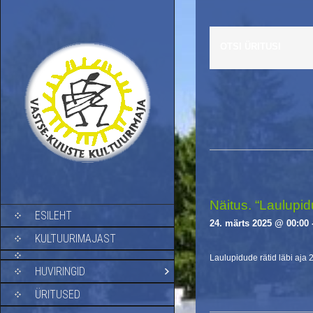
OTSI ÜRITUSI
E
v
e
n
t
s
Näitus. “Laulupidu
SKIP TO CONTENT
ESILEHT
L
24. märts 2025 @ 00:00
i
KULTUURIMAJAST
s
Laulupidude rätid läbi aja 
t
HUVIRINGID
N
a
ÜRITUSED
v