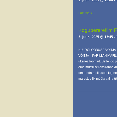
1. juuni 2025 @ 12:00
-
Loe lisa »
Kogupererefilm
3. juuni 2025 @ 13:45
-
KULDGLOOBUSE VÕITJA –
VÕITJA – PARIM ANIMAFILM!
üksnes loomad. Selle loo pe
oma müstilisel eksirännakul
omaenda nutikusele tugined
majesteetlik mõõkvaal ja 
E
v
e