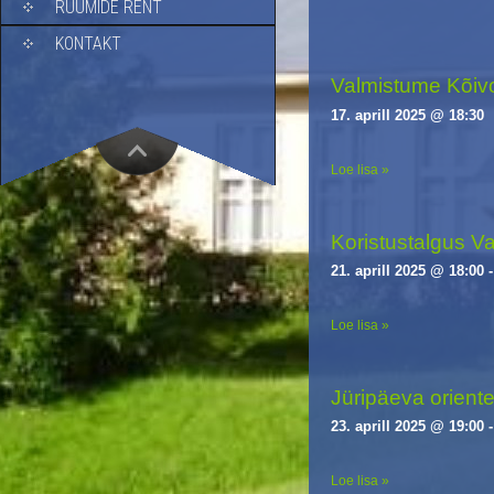
RUUMIDE RENT
i
g
KONTAKT
a
Valmistume Kõiv
t
i
17. aprill 2025 @ 18:30
o
n
Loe lisa »
Koristustalgus Va
21. aprill 2025 @ 18:00
Loe lisa »
Jüripäeva orient
23. aprill 2025 @ 19:00
Loe lisa »