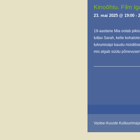
Kinoõhtu. Film I
23. mai 2025 @ 19:00
-
19-aastane Mia ootab pikis
tuttav Sarah, kelle kohalo
tutvumisäpi kaudu müstilis
mis algab süütu põnevusen
E
v
e
n
t
s
L
Vastse-Kuuste Kultuurimaj
i
s
t