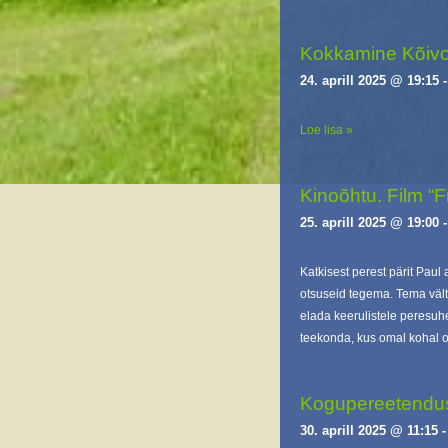
Kokkamine Kõivo
24. aprill 2025 @ 19:15
Loe lisa »
Kinoõhtu. Film “F
25. aprill 2025 @ 19:00
Katkisest perest pärit Paul
otsuseid tegema. Tema väl
elada keerulistele peresuh
teekonda, kus omal kohal o
Kogupereetendus 
30. aprill 2025 @ 11:15