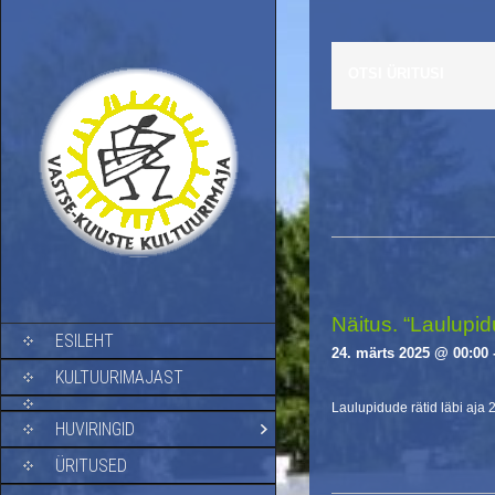
OTSI ÜRITUSI
E
v
e
n
t
s
Näitus. “Laulupidu
SKIP TO CONTENT
ESILEHT
L
24. märts 2025 @ 00:00
i
KULTUURIMAJAST
s
Laulupidude rätid läbi aja 
t
HUVIRINGID
N
a
ÜRITUSED
v