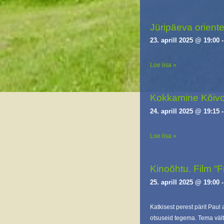
Jüripäeva orient
23. aprill 2025 @ 19:00
Loe lisa »
Kokkamine Kõivo
24. aprill 2025 @ 19:15
Loe lisa »
Kinoõhtu. Film “F
25. aprill 2025 @ 19:00
Katkisest perest pärit Paul
otsuseid tegema. Tema väl