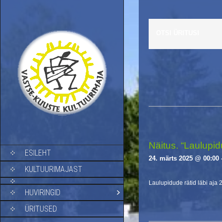
OTSI ÜRITUSI
E
v
e
n
t
s
Näitus. “Laulupidu
SKIP TO CONTENT
ESILEHT
L
24. märts 2025 @ 00:00
i
KULTUURIMAJAST
s
Laulupidude rätid läbi aja 
t
HUVIRINGID
N
a
ÜRITUSED
v