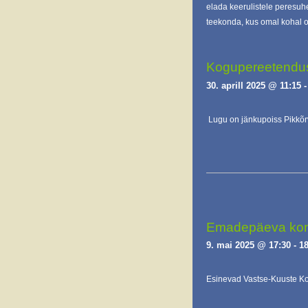
elada keerulistele peresuh
teekonda, kus omal kohal o
Kogupereetendus 
30. aprill 2025 @ 11:15
Lugu on jänkupoiss Pikkõr
Emadepäeva kont
9. mai 2025 @ 17:30
-
18
Esinevad Vastse-Kuuste Koo