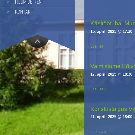
RUUMIDE RENT
i
g
KONTAKT
a
Käsitöötuba. Mu
t
i
15. aprill 2025 @ 17:30
o
n
Loe lisa »
Valmistume Kõiv
17. aprill 2025 @ 18:30
Loe lisa »
Koristustalgus Va
21. aprill 2025 @ 18:00
Loe lisa »