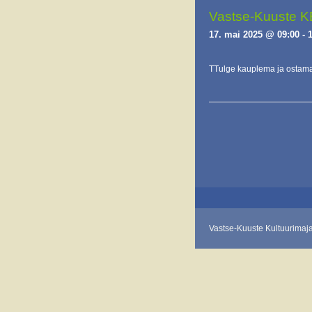
Vastse-Kuuste 
17. mai 2025 @ 09:00
-
TTulge kauplema ja ostam
E
v
e
n
t
s
L
Vastse-Kuuste Kultuurimaj
i
s
t
N
a
v