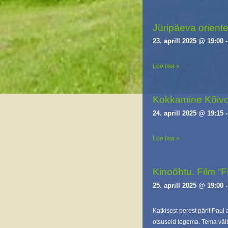
Jüripäeva orient
23. aprill 2025 @ 19:00
Loe lisa »
Kokkamine Kõivo
24. aprill 2025 @ 19:15
Loe lisa »
Kinoõhtu. Film “F
25. aprill 2025 @ 19:00
Katkisest perest pärit Paul
otsuseid tegema. Tema väl