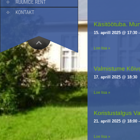
RUUMIDE RENT
i
g
KONTAKT
a
Käsitöötuba. Mu
t
i
15. aprill 2025 @ 17:30
o
n
Loe lisa »
Valmistume Kõiv
17. aprill 2025 @ 18:30
Loe lisa »
Koristustalgus Va
21. aprill 2025 @ 18:00
Loe lisa »