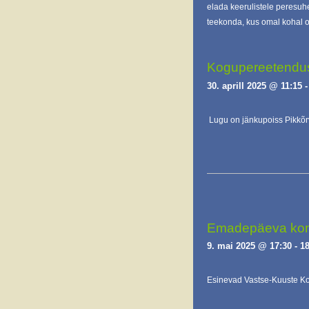
elada keerulistele peresuh
teekonda, kus omal kohal o
Kogupereetendus 
30. aprill 2025 @ 11:15
Lugu on jänkupoiss Pikkõr
Emadepäeva kont
9. mai 2025 @ 17:30
-
18
Esinevad Vastse-Kuuste Koo