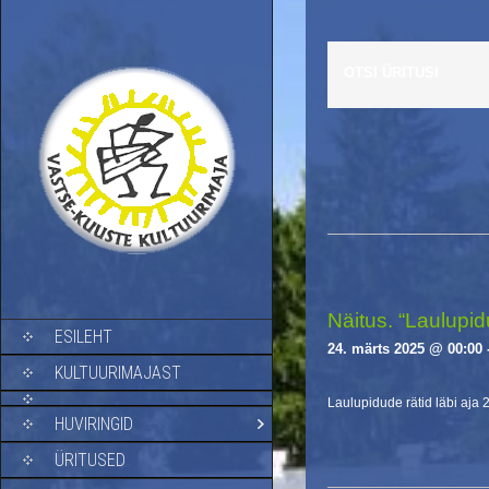
OTSI ÜRITUSI
E
v
e
n
t
s
Näitus. “Laulupidu
SKIP TO CONTENT
ESILEHT
L
24. märts 2025 @ 00:00
i
KULTUURIMAJAST
s
Laulupidude rätid läbi aja 
t
HUVIRINGID
N
a
ÜRITUSED
v