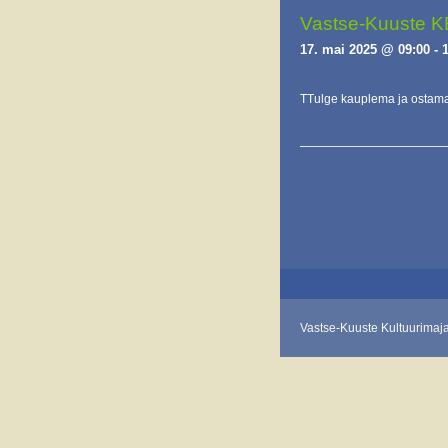
Vastse-Kuuste 
17. mai 2025 @ 09:00
-
TTulge kauplema ja ostam
E
v
e
n
t
s
L
Vastse-Kuuste Kultuurimaj
i
s
t
N
a
v