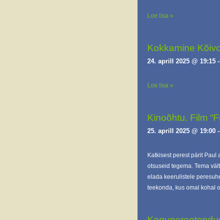
Loe lisa »
Kokkamine Kõivo
24. aprill 2025 @ 19:15
Loe lisa »
Kinoõhtu. Film “F
25. aprill 2025 @ 19:00
Katkisest perest pärit Paul
otsuseid tegema. Tema väl
elada keerulistele peresuh
teekonda, kus omal kohal o
Kogupereetendus 