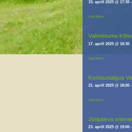
15. aprill 2025 @ 17:30
Loe lisa »
Valmistume Kõiv
17. aprill 2025 @ 18:30
Loe lisa »
Koristustalgus Va
21. aprill 2025 @ 18:00
Loe lisa »
Jüripäeva orient
23. aprill 2025 @ 19:00