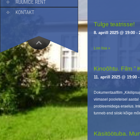
RUUMIDE RENT
i
g
KONTAKT
a
Tulge teatrisse!
t
i
8. aprill 2025 @ 19:00
-
o
n
Loe lisa »
Kinoõhtu. Film ” 
11. aprill 2025 @ 19:00
Dokumentaalfilm „Kikilipsu
viimasel pooleteisel aastal 
probleemidega eraelus. Inte
tunneb end siiski kõige m
Käsitöötuba. Mu