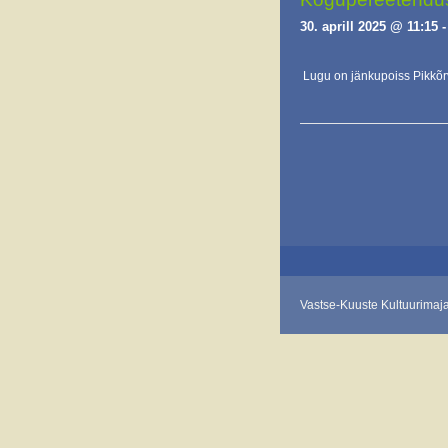
30. aprill 2025 @ 11:15
Lugu on jänkupoiss Pikkõr
E
v
e
n
t
s
L
Vastse-Kuuste Kultuurimaj
i
s
t
N
a
v
i