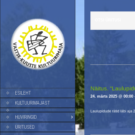
OTSI ÜRITUSI
E
v
e
n
t
s
Näitus. “Laulupidu
SKIP TO CONTENT
ESILEHT
L
24. märts 2025 @ 00:00
i
KULTUURIMAJAST
s
Laulupidude rätid läbi aja 
t
HUVIRINGID
N
a
ÜRITUSED
v