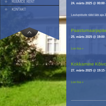
RUUMIDE RENT
24. märts 2025 @ 00:00
i
g
KONTAKT
a
Laulupidude rätid läbi aja 
t
i
o
Paastumaarjapä
n
25. märts 2025 @ 19:00
Loe lisa »
Kokkamine Kõiv
27. märts 2025 @ 19:15
Loe lisa »