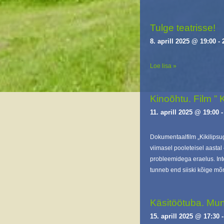
Tulge teatrisse!
8. aprill 2025 @ 19:00
-
Loe lisa »
Kinoõhtu. Film ” 
11. aprill 2025 @ 19:00
Dokumentaalfilm „Kikilipsu
viimasel pooleteisel aastal 
probleemidega eraelus. Inte
tunneb end siiski kõige m
Käsitöötuba. Mu
15. aprill 2025 @ 17:30