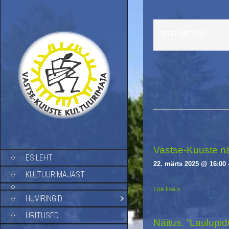
OTSI ÜRITUSI
E
v
e
n
t
s
Vastse-Kuuste näi
SKIP TO CONTENT
ESILEHT
L
22. märts 2025 @ 16:00
i
KULTUURIMAJAST
s
Loe lisa »
t
HUVIRINGID
N
a
ÜRITUSED
Näitus. “Laulupidu
v